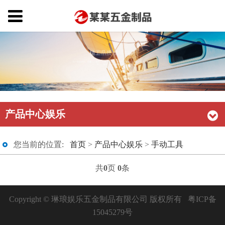
产品中心娱乐
您当前的位置:
首页
>
产品中心娱乐
>
手动工具
共
0
页
0
条
Copyright © 琳琅娱乐五金制品有限公司 版权所有
粤ICP备
15045279号